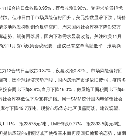
12合约日盘收跌0.95%，夜盘收涨0.96%。受需求前景担忧
转跌。但昨日由于市场风险偏好回升，美元指数显著下跌，铜价
多地散发抑制铜价反弹空间。周末国内社会库存下降0.63万
库态势。铜价回落后，国内下游需求显著改善。关注欧美11月
公布的11月货币政策会议纪要。建议已有空单高抛低平，滚动操
12合约日盘收跌0.37%，夜盘收涨0.87%。市场风险偏好回
回落，因全球经济形势严峻，国内房地产市场依旧疲弱，疫情多
资同比下降8.8%,当月下降16.0%；房屋施工面积同比下降5.
。国内社会库存低位下滑支撑沪铝。周一SMM统计国内电解铝社会
期库存下降49.7万吨。现货市场华东地区供需两淡。建议观望。
.11%，报23575元/吨，LME锌跌0.77%，报2893.5美元/吨。
但是供应端的超预期减产使得基本面再度回归偏紧的态势，短期