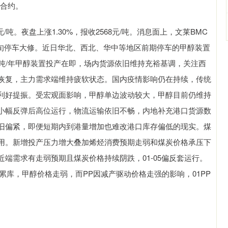
1合约。
/吨。夜盘上涨1.30%，报收2568元/吨。消息面上，文莱BMC
中旬停车大修。近日华北、西北、华中等地区前期停车的甲醇装置
吨/年甲醇装置投产在即，场内货源依旧维持充裕基调，关注西
恢复，主力需求端维持疲软状态。国内疫情影响仍在持续，传统
利好提振。受宏观面影响，甲醇单边波动较大，甲醇目前仍维持
小幅反弹后高位运行，物流运输依旧不畅，内地补充港口货源数
旧偏紧，即便短期内到港量增加也难改港口库存偏低的现实。煤
用。新增投产压力增大叠加烯烃消费预期走弱和煤炭价格承压下
端需求有走弱预期且煤炭价格持续阴跌，01-05偏反套运行。
累库，甲醇价格走弱，而PP因减产驱动价格走强的影响，01PP