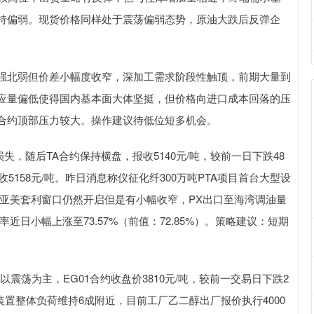
持偏弱。现货价格同样处于震荡偏弱态势，原油大跌后反弹企
南强北弱但价差小幅度收窄，深加工需求阶段性触顶，前期大量到
应量偏低使得国内基本面大体坚挺，但价格向进口成本回落的压
合约顶部压力较大。操作建议待低位短多机会。
失，随后TA合约保持横盘，报收5140元/吨，较前一日下跌48
收5158元/吨。昨日消息称仪征化纤300万吨PTA项目首台大型设
苯亚美套利窗口仍然开启但是有小幅收窄，PX出口至海湾调油量
近日小幅上涨至73.57%（前值：72.85%）。策略建议：短期
。
震荡为主，EG01合约收盘价3810元/吨，较前一交易日下跌2
二醇装置整体负荷维持6成附近，目前工厂乙二醇出厂报价执行4000