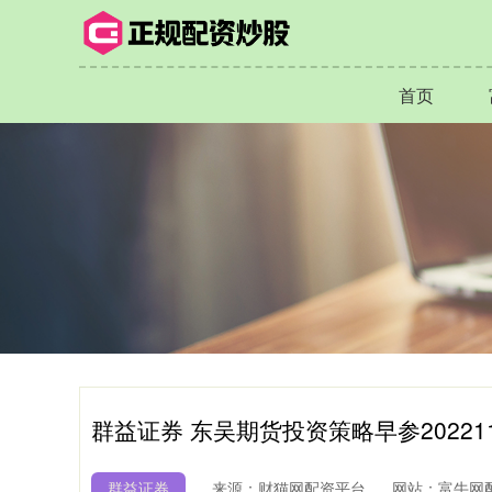
首页
群益证券 东吴期货投资策略早参202211
群益证券
来源：财猫网配资平台
网站：富牛网