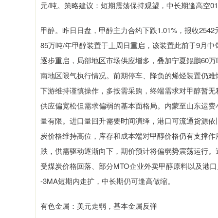
元/吨。策略建议：短期震荡保持观望，中长期逢高空0
甲醇。昨日日盘，甲醇主力合约下跌1.01%，报收2542元
85万吨/年甲醇装置于上周日重启，该装置此前于9月
逐步重启，局部地区市场供应增多，叠加宁夏鲲鹏60万
南地区限气执行情况。前期停车、降负的烯烃装置仍难
下游维持谨慎操作，多按需采购，终端需求对甲醇暂无
供应偏宽松但需求偏弱的基本面格局。内蒙至山东运费
量有限。进口量回升需要时间演绎，港口可流通货源依
炭价格维持高位，库存和成本端对甲醇价格仍有支撑作
跌，供需驱动逐渐向下，期价预计将偏弱势震荡运行。近
受煤炭价格回落、部分MTO企业外卖甲醇原料以及港口
-3MA短期内走扩，中长期仍可逢高做缩。
有色金属：美元走弱，基本金属反弹