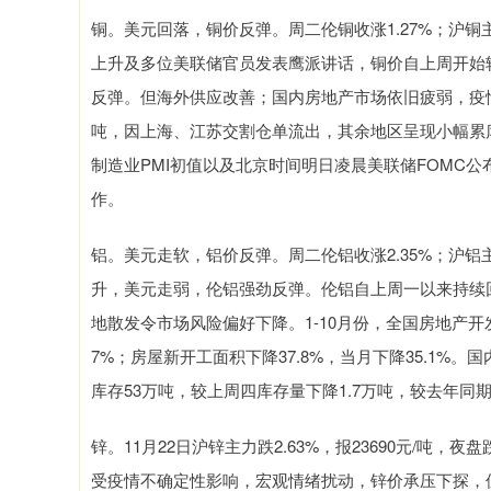
铜。美元回落，铜价反弹。周二伦铜收涨1.27%；沪铜主力
上升及多位美联储官员发表鹰派讲话，铜价自上周开始
反弹。但海外供应改善；国内房地产市场依旧疲弱，疫情
吨，因上海、江苏交割仓单流出，其余地区呈现小幅累
制造业PMI初值以及北京时间明日凌晨美联储FOMC
作。
铝。美元走软，铝价反弹。周二伦铝收涨2.35%；沪铝主力
升，美元走弱，伦铝强劲反弹。伦铝自上周一以来持续
地散发令市场风险偏好下降。1-10月份，全国房地产开发投
7%；房屋新开工面积下降37.8%，当月下降35.1%
库存53万吨，较上周四库存量下降1.7万吨，较去年同
锌。11月22日沪锌主力跌2.63%，报23690元/吨，夜盘跌1
受疫情不确定性影响，宏观情绪扰动，锌价承压下探，