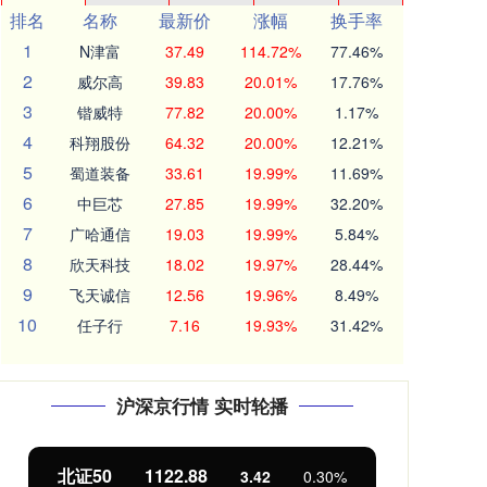
排名
名称
最新价
涨幅
换手率
1
N津富
37.49
114.72%
77.46%
2
威尔高
39.83
20.01%
17.76%
3
锴威特
77.82
20.00%
1.17%
4
科翔股份
64.32
20.00%
12.21%
5
蜀道装备
33.61
19.99%
11.69%
6
中巨芯
27.85
19.99%
32.20%
7
广哈通信
19.03
19.99%
5.84%
8
欣天科技
18.02
19.97%
28.44%
9
飞天诚信
12.56
19.96%
8.49%
10
任子行
7.16
19.93%
31.42%
沪深京行情 实时轮播
北证50
1122.88
创业
3.42
0.30%