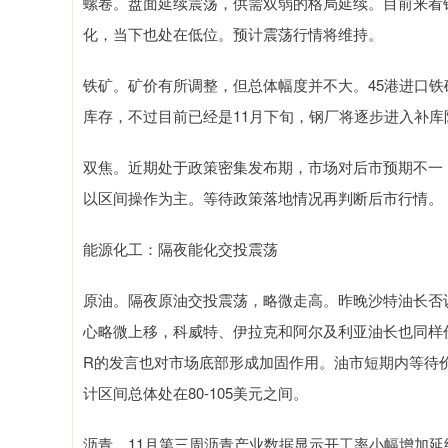
螺卷。盘面延续震荡，供需双弱的格局延续。目前来看
化，当下也处在低位。预计震荡行情将维持。
铁矿。矿价有所调整，但总体幅度并不大。45港进口铁矿石
库存，不过目前已经是11月下旬，钢厂将逐步进入补
双焦。近期处于政策密集发布期，市场对后市预期不一
以区间操作为主。等待政策落地情况再判断后市行情。
能源化工：隔夜能化交投震荡
原油。隔夜原油交投震荡，略微走高。昨晚沙特油长否
心略微上移，科威特、伊拉克和阿尔及利亚油长也同样作
R的发言也对市场底部形成加固作用。油市短期内等待
计区间总体处在80-105美元之间。
沥青。11月第三周沥青产业数据显示开工率小幅增加