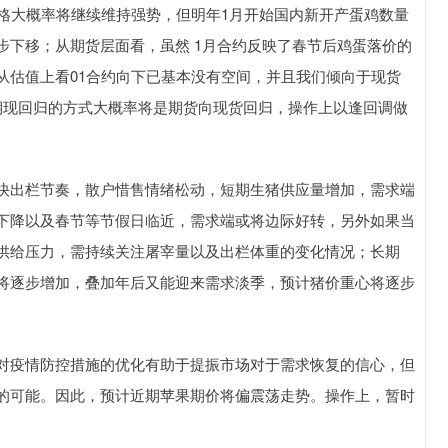
价格大概率将继续维持强势，但明年1月开始国内新开产蛋鸡数量
步下移；从期货层面看，虽然 1月合约反映了春节后鸡蛋落价的
从估值上看01合约向下已基本没有空间，并且我们倾向于现货
期现回归的方式大概率将是期货向现货回归，操作上以逢回调做
快出栏节奏，散户惜售情绪松动，短期生猪供应量增加，需求端
下降以及春节等节假日临近，需求端或将边际好转，另外如果当
供给压力，需持续关注屠宰量以及出栏体重的变化情况；长期
将逐步增加，叠加年后又能迎来需求淡季，预计猪价重心将逐步
对疫情防控措施的优化有助于提振市场对于需求恢复的信心，但
的可能。因此，预计近期苹果期价将偏震荡走势。操作上，暂时