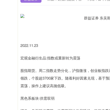
2022.11.23
宏观金融衍生品:指数或重新转为震荡
股指期货。周二指数走势分化，沪指微涨，创业板指跌
领跌，个股超3700家下跌。随着利好因素兑现，基于
震荡，操作上建议高抛低吸。
黑色系板块:供需双弱
深证成指
14110.12
1.92
0.57%
-34.08
-