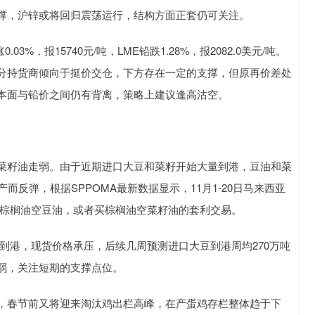
撑，沪锌或将回归震荡运行，结构方面正套仍可关注。
.03%，报15740元/吨，LME铅跌1.28%，报2082.0美元/吨。
分持货商倾向于挺价交仓，下方存在一定的支撑，但原再价差处
本面与铅价之间仍有背离，策略上建议逢高沽空。
菜籽油走弱。由于近期进口大豆和菜籽开始大量到港，豆油和菜
而反弹，根据SPPOMA最新数据显示，11月1-20日马来西亚
行买棕榈油空豆油，或者买棕榈油空菜籽油的套利交易。
到港，现货价格承压，后续几周预测进口大豆到港周均270万吨
弱，关注短期的支撑点位。
，春节前又将迎来淘汰鸡出栏高峰，在产蛋鸡存栏整体趋于下