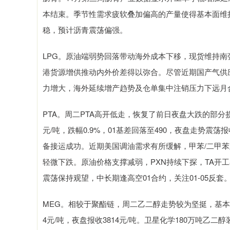
本结束。季节性需求疲软叠加偏高的产量使得基本面维
稳，预计沥青震荡偏强。
LPG。原油端弱势回落带动海外成本下移，现货维持
港货源增供推动内外价差得以弥合。尽管近期国产气供
力增大，海外延续增产趋势及仓单集中注销压力下远月
PTA。周二PTA高开低走，恢复了前日夜盘大跌的部分损
元/吨，跌幅0.9%，01基差回落至490，夜盘走势震荡报
备接运成功。近期美国调油需求有所缓解，甲苯/二甲
轻微下跌。原油价格支撑减弱，PXN持续下探，TA开工率
震荡保持观望，中长期逢高空01合约，关注01-05反套
MEG。相较于聚酯链，周二乙二醇走势较为坚挺，基本以
4元/吨，夜盘报收3814元/吨。卫星化学180万吨乙