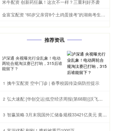
米牛配资 创新药狂飙！这次不一样？三重利好齐袭
金富宝配资 “60岁父亲背8个土鸡蛋接考”的湖南考生贺永辉高考成绩揭晓，班主任：很满意，对他来说已经非常棒了
推荐资讯
泸深通 央视曝光行业乱象！电动
两轮合规淘汰赛已打响，315后谁
能留下？
擒牛宝配资 空中门诊 | 春季校园传染病防控提示
1
弘大速配 [华创交运|低空经济周报(第68期)]沃飞长空科创板上市辅导已备案, 头部eVTOL企业正加速获市场认可
2
智赢策略 3月末我国外汇储备规模33421亿美元 黄金储备连续17个月增加
3
富深优配 刚刚！携程被重罚1000万
4