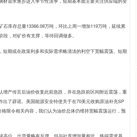
钢材需求逐步进入季节性淡季，短期基本面主要关注供应端的变
库存总量13366.08万吨，环比上周一增加119万吨，延续累
库阶段，对矿价有支撑，等待回调做多。
，短期或在政策利多和实际需求略清淡的利空下宽幅震荡。短期
认增产传言后油价收复此前急跌，并在急跌前区间附近震荡，重
出了辟谣。美国能源安全特使关于在70美元收购原油补充SP
价格限令相关内容，我们认为油价总体仍维持宽幅震荡运行，预
延续高位，出货量略有反弹，但与社库增加量相近，终端需求基