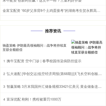
米牛配资 创新药狂飙！这次不一样？三重利好齐袭
金富宝配资 “60岁父亲背8个土鸡蛋接考”的湖南考生贺永辉高考成绩揭晓，班主任：很满意，对他来说已经非常棒了
推荐资讯
驰盈策略 伊朗最高领袖顾问：战争将持续直
至获全额赔偿
擒牛宝配资 空中门诊 | 春季校园传染病防控提示
1
弘大速配 [华创交运|低空经济周报(第68期)]沃飞长空科创板上市辅导已备案, 头部eVTOL企业正加速获市场认可
2
智赢策略 3月末我国外汇储备规模33421亿美元 黄金储备连续17个月增加
3
富深优配 刚刚！携程被重罚1000万
4