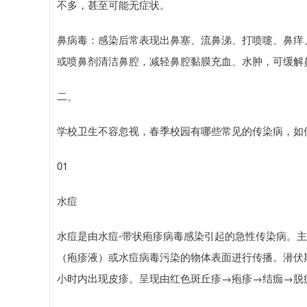
不多，甚至可能无症状。
鼻病毒：感染后常表现出鼻塞、流鼻涕、打喷嚏、鼻痒
或喷鼻剂清洁鼻腔，减轻鼻腔黏膜充血、水肿，可缓解
二、
学校卫生不容忽视，春季校园有哪些常见的传染病，如
01
水痘
水痘是由水痘-带状疱疹病毒感染引起的急性传染病。
（疱疹液）或水痘病毒污染的物体表面进行传播。潜伏期大
小时内出现皮疹。呈现由红色斑丘疹→疱疹→结痂→脱