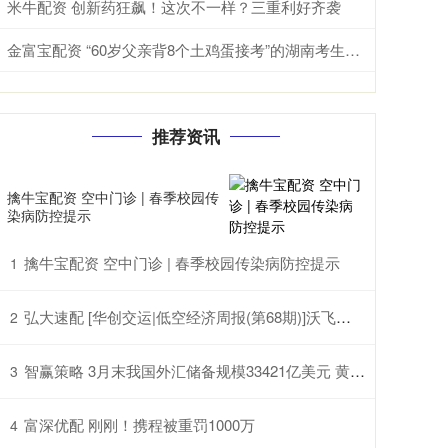
米牛配资 创新药狂飙！这次不一样？三重利好齐袭
金富宝配资 “60岁父亲背8个土鸡蛋接考”的湖南考生贺永辉高考成绩揭晓，班主任：很满意，对他来说已经非常棒了
推荐资讯
擒牛宝配资 空中门诊 | 春季校园传
染病防控提示
擒牛宝配资 空中门诊 | 春季校园传染病防控提示
1
弘大速配 [华创交运|低空经济周报(第68期)]沃飞长空科创板上市辅导已备案, 头部eVTOL企业正加速获市场认可
2
智赢策略 3月末我国外汇储备规模33421亿美元 黄金储备连续17个月增加
3
富深优配 刚刚！携程被重罚1000万
4