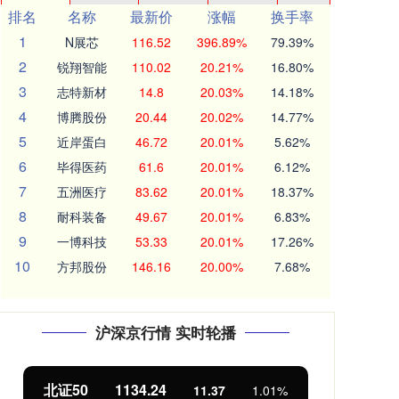
排名
名称
最新价
涨幅
换手率
1
N展芯
116.52
396.89%
79.39%
2
锐翔智能
110.02
20.21%
16.80%
3
志特新材
14.8
20.03%
14.18%
4
博腾股份
20.44
20.02%
14.77%
5
近岸蛋白
46.72
20.01%
5.62%
6
毕得医药
61.6
20.01%
6.12%
7
五洲医疗
83.62
20.01%
18.37%
8
耐科装备
49.67
20.01%
6.83%
9
一博科技
53.33
20.01%
17.26%
10
方邦股份
146.16
20.00%
7.68%
沪深京行情 实时轮播
北证50
1134.24
创
11.37
1.01%