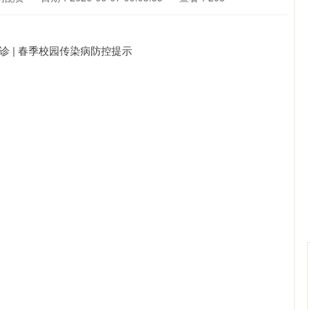
沪深300
4694.44
.42%
43.13
0.93%