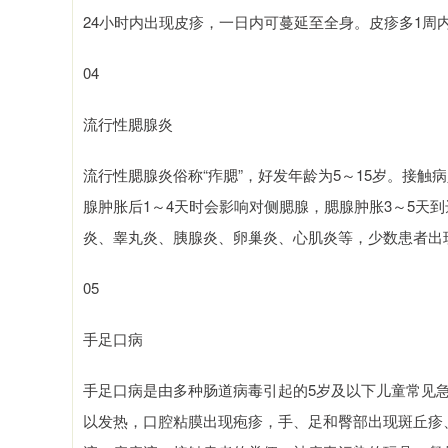
24小时内出现皮疹，一日内可蔓延至全身。皮疹多1周
04
流行性腮腺炎
流行性腮腺炎俗称“痄腮”，好发年龄为5～15岁。接触
腺肿胀后1～4天时会影响对侧腮腺，腮腺肿胀3～5天
炎、睾丸炎、胰腺炎、卵巢炎、心肌炎等，少数患者出
05
手足口病
手足口病是由多种肠道病毒引起的5岁及以下儿童常见急
以发热，口腔粘膜出现疱疹，手、足和臀部出现斑丘疹