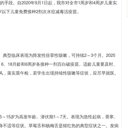
手段。自2020年9月1日起，我市对全市1周岁和4周岁儿童实
周岁以下儿童免费接种2剂次水痘减毒活疫苗。
典型临床表现为阵发性痉挛性咳嗽，可持续2～3个月。2025
、6、18月龄和6周岁各接种一剂百白破疫苗。适龄儿童要及时、
风，落实晨午检，若学生出现持续性咳嗽等症状，应尽早就医。
5～15岁为高发年龄。潜伏期1～7天。表现为急性起病，畏寒、
身不适等症状。草莓舌和杨梅舌是猩红热的典型症状之一。发病