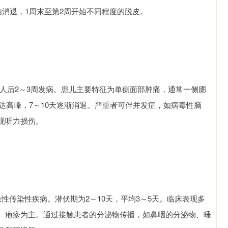
内消退，1周末至第2周开始不同程度的脱皮。
病人后2～3周发病。患儿主要特征为单侧面部肿痛，通常一侧腮
到达高峰，7～10天逐渐消退。严重者可伴并发症，如病毒性脑
现听力损伤。
性传染性疾病。潜伏期为2～10天，平均3～5天。临床表现多
、疱疹为主。通过接触患者的分泌物传播，如鼻咽的分泌物、唾