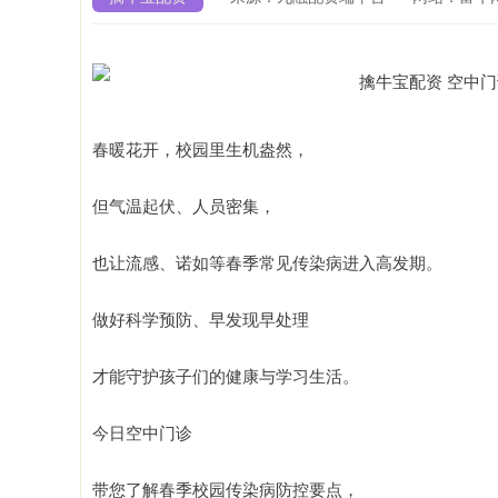
春暖花开，校园里生机盎然，
但气温起伏、人员密集，
也让流感、诺如等春季常见传染病进入高发期。
做好科学预防、早发现早处理
才能守护孩子们的健康与学习生活。
今日空中门诊
深证成指
14311.01
9.68
1.02%
200.89
1
带您了解春季校园传染病防控要点，