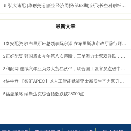
弘大速配 [华创交运|低空经济周报(第68期)]沃飞长空科创板上市辅导已备案, 头部eVTOL企业正加速获市场认可
5
最新文章
秦安配资 驻布里斯班总领事阮宗泽 在布里斯班市政厅辞行拜会市长施林纳。施林纳市
1
正好配资 韩国股市今年第八次熔断，三星海力士双双暴跌，AI泡沫开始破了？ 根据
2
利配网 连续六年互为最大贸易伙伴，联合国工发官员点破中国东盟合作密码 据新华
3
快牛盘 【智汇APEC】以人工智能赋能亚太新质生产力跃升和包容性增长
4
福盈策略 纳斯达克综合指数跌破25000点
5