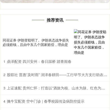
推荐资讯
同花证券 伊朗变聪明了。伊朗表态战争损失
必须赔钱，且由中东几个国家赔偿，理由是
鼎泽配资 四川安州：春日踩桥 踏青闹春
1
股联社 普惠“及时雨” 润泽春耕田——工行毕节大方支行助农企解困获赠锦旗
2
上证速配 贵州仁怀：打造以“酒旅为核、山水为脉、红色为魂”的国际山地度假目的地
3
擒牛宝配资 空中门诊 | 春季校园传染病防控提示
4