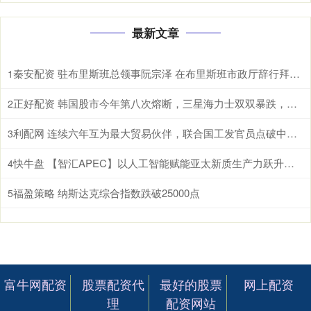
最新文章
秦安配资 驻布里斯班总领事阮宗泽 在布里斯班市政厅辞行拜会市长施林纳。施林纳市
1
正好配资 韩国股市今年第八次熔断，三星海力士双双暴跌，AI泡沫开始破了？ 根据
2
利配网 连续六年互为最大贸易伙伴，联合国工发官员点破中国东盟合作密码 据新华
3
快牛盘 【智汇APEC】以人工智能赋能亚太新质生产力跃升和包容性增长
4
福盈策略 纳斯达克综合指数跌破25000点
5
富牛网配资
股票配资代
最好的股票
网上配资
理
配资网站