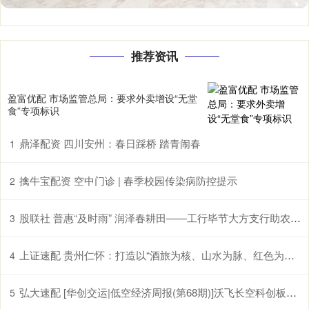
推荐资讯
盈富优配 市场监管总局：要求外卖增设“无堂
食”专项标识
鼎泽配资 四川安州：春日踩桥 踏青闹春
1
擒牛宝配资 空中门诊 | 春季校园传染病防控提示
2
股联社 普惠“及时雨” 润泽春耕田——工行毕节大方支行助农企解困获赠锦旗
3
上证速配 贵州仁怀：打造以“酒旅为核、山水为脉、红色为魂”的国际山地度假目的地
4
弘大速配 [华创交运|低空经济周报(第68期)]沃飞长空科创板上市辅导已备案, 头部eVTOL企业正加速获市场认可
5