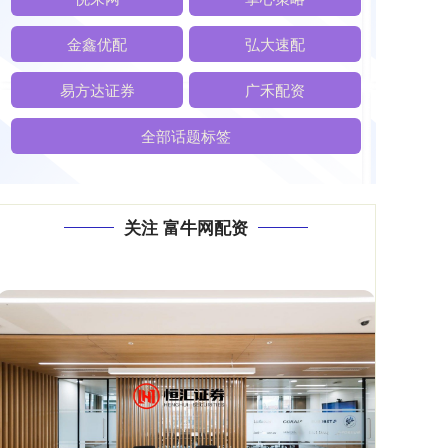
金鑫优配
弘大速配
易方达证券
广禾配资
全部话题标签
关注 富牛网配资