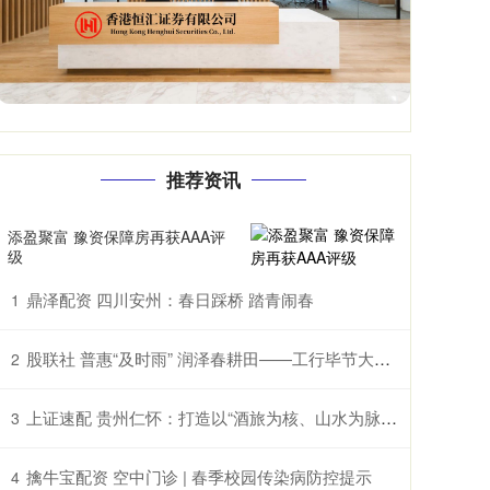
推荐资讯
添盈聚富 豫资保障房再获AAA评
级
鼎泽配资 四川安州：春日踩桥 踏青闹春
1
股联社 普惠“及时雨” 润泽春耕田——工行毕节大方支行助农企解困获赠锦旗
2
上证速配 贵州仁怀：打造以“酒旅为核、山水为脉、红色为魂”的国际山地度假目的地
3
擒牛宝配资 空中门诊 | 春季校园传染病防控提示
4