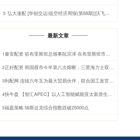
弘大速配 [华创交运|低空经济周报(第68期)]沃飞长空科创板上市辅导已备案, 头部eVTOL企业正加速获市场认可
5
最新文章
秦安配资 驻布里斯班总领事阮宗泽 在布里斯班市政厅辞行拜会市长施林纳。施林纳市
1
正好配资 韩国股市今年第八次熔断，三星海力士双双暴跌，AI泡沫开始破了？ 根据
2
利配网 连续六年互为最大贸易伙伴，联合国工发官员点破中国东盟合作密码 据新华
3
快牛盘 【智汇APEC】以人工智能赋能亚太新质生产力跃升和包容性增长
4
福盈策略 纳斯达克综合指数跌破25000点
5