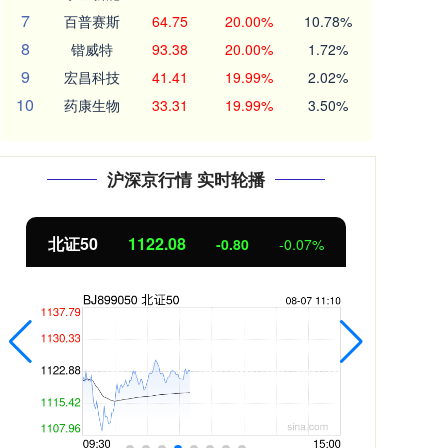
7
百普赛斯
64.75
20.00%
10.78%
8
锴威特
93.38
20.00%
1.72%
9
宏昌科技
41.41
19.99%
2.02%
10
药康生物
33.31
19.99%
3.50%
沪深京行情 实时轮播
北证50
1122.08
创
-0.80
-0.07%