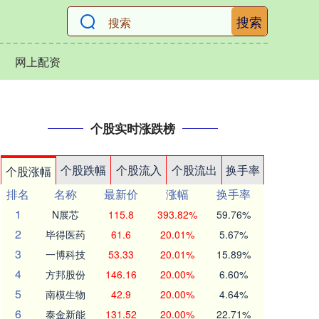
搜索
网上配资
个股实时涨跌榜
个股跌幅
个股流入
个股流出
换手率
个股涨幅
排名
名称
最新价
涨幅
换手率
1
N展芯
115.8
393.82%
59.76%
2
毕得医药
61.6
20.01%
5.67%
3
一博科技
53.33
20.01%
15.89%
4
方邦股份
146.16
20.00%
6.60%
5
南模生物
42.9
20.00%
4.64%
6
泰金新能
131.52
20.00%
22.71%