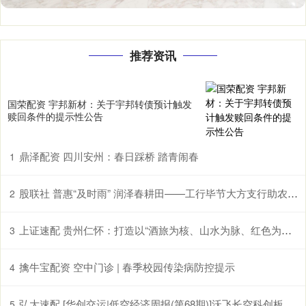
推荐资讯
国荣配资 宇邦新材：关于宇邦转债预计触发
赎回条件的提示性公告
鼎泽配资 四川安州：春日踩桥 踏青闹春
1
股联社 普惠“及时雨” 润泽春耕田——工行毕节大方支行助农企解困获赠锦旗
2
上证速配 贵州仁怀：打造以“酒旅为核、山水为脉、红色为魂”的国际山地度假目的地
3
擒牛宝配资 空中门诊 | 春季校园传染病防控提示
4
弘大速配 [华创交运|低空经济周报(第68期)]沃飞长空科创板上市辅导已备案, 头部eVTOL企业正加速获市场认可
5