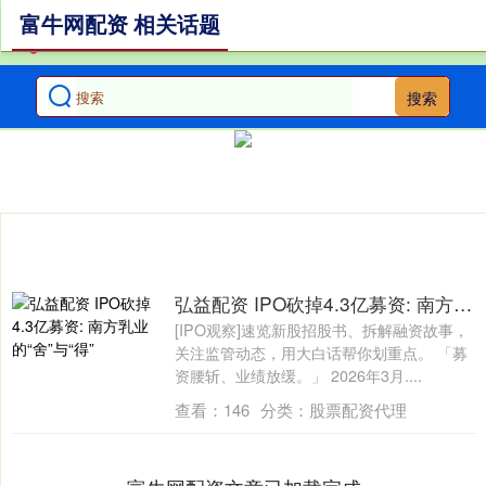
富牛网配资 相关话题
搜索
弘益配资 IPO砍掉4.3亿募资: 南方乳业的“舍”与“得”
[IPO观察]速览新股招股书、拆解融资故事，
关注监管动态，用大白话帮你划重点。 「募
资腰斩、业绩放缓。」 2026年3月....
查看：
146
分类：
股票配资代理