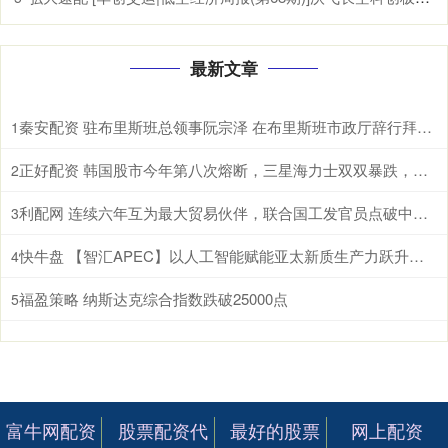
最新文章
秦安配资 驻布里斯班总领事阮宗泽 在布里斯班市政厅辞行拜会市长施林纳。施林纳市
1
正好配资 韩国股市今年第八次熔断，三星海力士双双暴跌，AI泡沫开始破了？ 根据
2
利配网 连续六年互为最大贸易伙伴，联合国工发官员点破中国东盟合作密码 据新华
3
快牛盘 【智汇APEC】以人工智能赋能亚太新质生产力跃升和包容性增长
4
福盈策略 纳斯达克综合指数跌破25000点
5
富牛网配资
股票配资代
最好的股票
网上配资