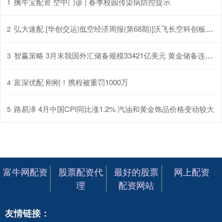
擒牛宝配资 空中门诊 | 春季校园传染病防控提示
1
弘大速配 [华创交运|低空经济周报(第68期)]沃飞长空科创板上市辅导已备案, 头部eVTOL企业正加速获市场认可
2
智赢策略 3月末我国外汇储备规模33421亿美元 黄金储备连续17个月增加
3
富深优配 刚刚！携程被重罚1000万
4
路易泽 4月中国CPI同比涨1.2% 汽油和黄金饰品价格变动较大
5
富牛网配资
股票配资代
最好的股票
网上配资
理
配资网站
友情链接：