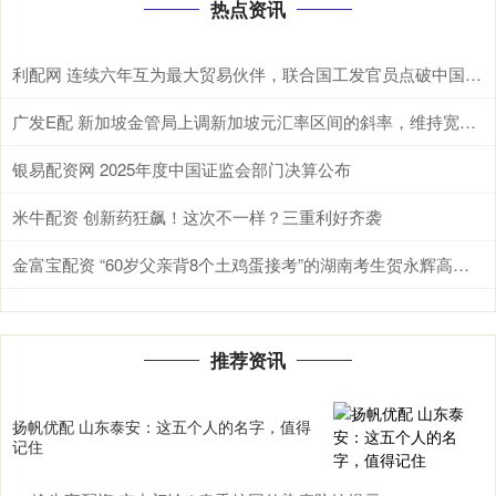
热点资讯
利配网 连续六年互为最大贸易伙伴，联合国工发官员点破中国东盟合作密码 据新华
广发E配 新加坡金管局上调新加坡元汇率区间的斜率，维持宽度和中点不变
银易配资网 2025年度中国证监会部门决算公布
米牛配资 创新药狂飙！这次不一样？三重利好齐袭
金富宝配资 “60岁父亲背8个土鸡蛋接考”的湖南考生贺永辉高考成绩揭晓，班主任：很满意，对他来说已经非常棒了
推荐资讯
扬帆优配 山东泰安：这五个人的名字，值得
记住