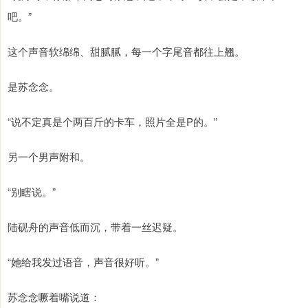
吧。”
这个声音软绵绵、甜腻腻，每一个字尾音都往上翘。
是苏念念。
“说不定真是个两百斤的卡车，照片全是P的。”
另一个男声附和。
“别瞎说。”
陆砚舟的声音低而沉，带着一丝迟疑。
“她给我发过语音，声音很好听。”
苏念念噘着嘴说道：