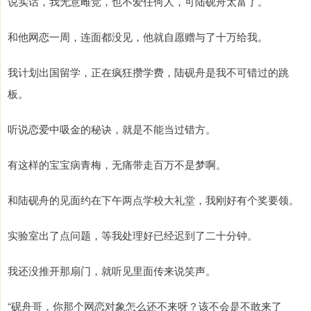
说实话，我无意雌竞，也不爱任何人，可陆砚舟太富了。
和他网恋一周，连面都没见，他就自愿赠与了十万给我。
我计划出国留学，正在疯狂攒学费，陆砚舟是我不可错过的跳
板。
听说恋爱中吸金的秘诀，就是不能当过错方。
有这样的宝宝病青梅，无痛带走百万不是梦啊。
和陆砚舟的见面约在下午两点学校大礼堂，我刚好有个奖要领。
实验室出了点问题，等我处理好已经迟到了二十分钟。
我还没推开那扇门，就听见里面传来说笑声。
“砚舟哥，你那个网恋对象怎么还不来呀？该不会是不敢来了