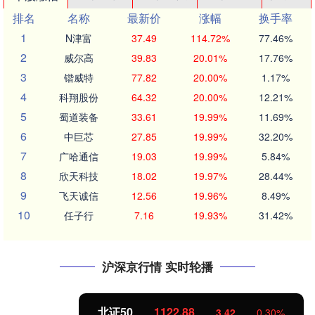
排名
名称
最新价
涨幅
换手率
1
N津富
37.49
114.72%
77.46%
2
威尔高
39.83
20.01%
17.76%
3
锴威特
77.82
20.00%
1.17%
4
科翔股份
64.32
20.00%
12.21%
5
蜀道装备
33.61
19.99%
11.69%
6
中巨芯
27.85
19.99%
32.20%
7
广哈通信
19.03
19.99%
5.84%
8
欣天科技
18.02
19.97%
28.44%
9
飞天诚信
12.56
19.96%
8.49%
10
任子行
7.16
19.93%
31.42%
沪深京行情 实时轮播
北证50
1122.88
3.42
0.30%