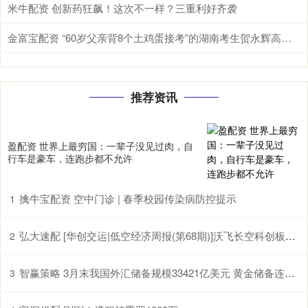
米牛配资 创新药狂飙！这次不一样？三重利好齐袭
金富宝配资 “60岁父亲背8个土鸡蛋接考”的湖南考生贺永辉高考成绩揭晓，班主任：很满意，对他来说已经非常棒了
推荐资讯
盈配资 世界上最穷国：一辈子没见过肉，自
行车是豪车，连跑步都不允许
擒牛宝配资 空中门诊 | 春季校园传染病防控提示
1
弘大速配 [华创交运|低空经济周报(第68期)]沃飞长空科创板上市辅导已备案, 头部eVTOL企业正加速获市场认可
2
智赢策略 3月末我国外汇储备规模33421亿美元 黄金储备连续17个月增加
3