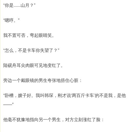
“你是......山月？”
“嗯哼。”
我不置可否，弯起眼睛笑。
“怎么，不是卡车你失望了？”
陆砚舟耳尖肉眼可见地变红了。
旁边一个戴眼镜的男生夸张地捂住心脏：
“卧槽，嫂子好。我叫韩琛，刚才说‘两百斤卡车’的不是我，是他
——”
他毫不犹豫地指向另一个男生，对方立刻涨红了脸：