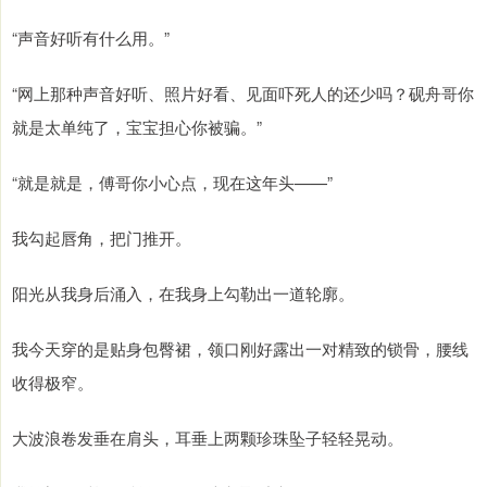
“声音好听有什么用。”
“网上那种声音好听、照片好看、见面吓死人的还少吗？砚舟哥你
就是太单纯了，宝宝担心你被骗。”
“就是就是，傅哥你小心点，现在这年头——”
我勾起唇角，把门推开。
阳光从我身后涌入，在我身上勾勒出一道轮廓。
我今天穿的是贴身包臀裙，领口刚好露出一对精致的锁骨，腰线
收得极窄。
大波浪卷发垂在肩头，耳垂上两颗珍珠坠子轻轻晃动。