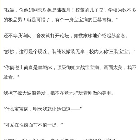
“我靠，你他妈网恋对象是陆砚舟！校董的儿子哎，学校为数不多
的极品男！就是可惜了，有个一身宝宝病的巨婴青梅。”
还不等我询问，舍友就打开论坛，如数家珍地介绍起苏念念。
“妙妙，这可是个硬茬。装纯装嫩装无辜，校内人称‘三装宝宝’。”
“你俩碰上简直是皇城pk，顶级御姐大战宝宝病。画面太美，我不
敢看。”
我撩了撩大波浪卷发，毫不在意地把玩着刚做的美甲。
“什么宝宝病，明天我就让她知道——”
“可爱在性感面前不值一提。”