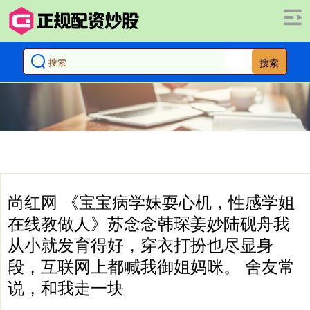
搜索
尚红网 《宝宝病学妹耍心机，性感学姐
在线教做人》苏念念韩琛姜妙陆砚舟我
从小就发育得好，穿衣打扮也尽显身
段，互联网上都喊我御姐妈咪。 舍友常
说，和我走一块