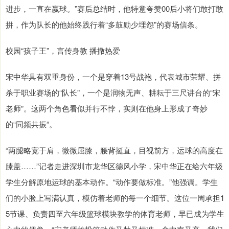
进步，一直在赢球。”赛后总结时，他特意夸赞00后小将们敢打敢
拼，作为队长的他始终践行着“多鼓励少埋怨”的赛场信条。
校园“孩子王”，言传身教 播撒热爱
宋中华具有双重身份，一个是穿着13号战袍，代表城市荣耀、拼
杀于职业赛场的“队长”，一个是润物无声、耕耘于三尺讲台的“宋
老师”。这两个角色看似并行不悖，实则在他身上形成了奇妙
的“同频共振”。
“两腿略宽于肩，微微屈膝，腰背挺直，目视前方，运球的高度在
膝盖……”记者走进深圳市龙华区德风小学，宋中华正在给六年级
学生分解原地运球的基本动作。“动作要做标准。”他强调。学生
们的小脸上写满认真，模仿着老师的每一个细节。这位一周承担1
5节课、负责四至六年级篮球模块教学的体育老师，早已成为学生