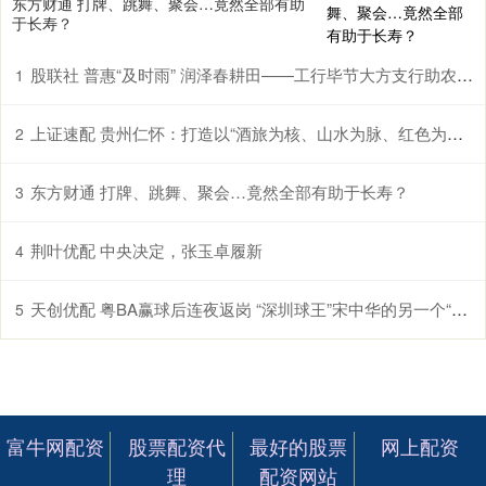
东方财通 打牌、跳舞、聚会…竟然全部有助
于长寿？
股联社 普惠“及时雨” 润泽春耕田——工行毕节大方支行助农企解困获赠锦旗
1
上证速配 贵州仁怀：打造以“酒旅为核、山水为脉、红色为魂”的国际山地度假目的地
2
东方财通 打牌、跳舞、聚会…竟然全部有助于长寿？
3
荆叶优配 中央决定，张玉卓履新
4
天创优配 粤BA赢球后连夜返岗 “深圳球王”宋中华的另一个“主场”
5
富牛网配资
股票配资代
最好的股票
网上配资
理
配资网站