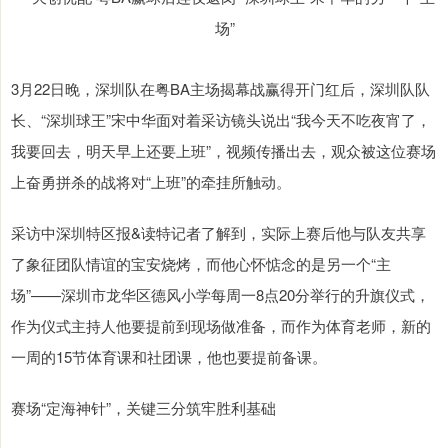
3月22日晚，深圳队在粤BA主场揭幕战赢得开门红后，深圳队队
长、“深圳球王”宋中华面对着采访镜头说出“我今天不吃夜宵了，
我要回去，明天早上还要上班”，视频传播出去，观众被这位赛场
上奋勇拼杀的战将对“上班”的牵挂所触动。
采访中深圳特区报&读特记者了解到，实际上赛后他与队友共享
了象征团队情谊的宝安烧烤，而他心怀惦念的是另一个“主
场”——深圳市龙华区德风小学每周一8点20分举行的升旗仪式，
作为仪式主持人他要提前到现场做准备，而作为体育老师，新的
一周的15节体育课和社团课，他也要提前备课。
赛场“定海神针”，关键三分筑牢胜利基础