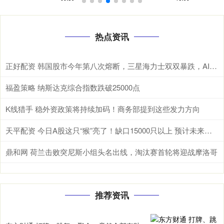
热点资讯
正好配资 韩国股市今年第八次熔断，三星海力士双双暴跌，AI泡沫开始破了？ 根据
福盈策略 纳斯达克综合指数跌破25000点
K线猎手 稳外资政策将持续加码！商务部提到这些发力方向
天平配资 今日A股这只“猴”亮了！缺口15000只以上 预计未来两年“一猴难求”将延续
鼎和网 荷兰击败突尼斯小组头名出线，淘汰赛首轮将迎战摩洛哥
推荐资讯