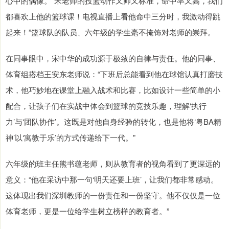
心中的偶像。“宋老师的投篮动作又帅又标准，命中率又高，我们
都喜欢上他的篮球课！电视直播上看他命中三分时，我激动得跳
起来！”篮球队的队员、六年级的学生毫不掩饰对老师的崇拜。
在同事眼中，宋中华的成功源于极致的自律与责任。他的同事、
体育组搭档王安东老师说：“下班后总能看到他在球馆认真打磨技
术，他巧妙地在课堂上融入战术和比赛，比如设计一些简单的小
配合，让孩子们在实战中体会到篮球的竞技乐趣，理解‘执行
力’与‘团队协作’。这既是对他自身经验的转化，也是他将‘粤BA精
神’以‘寓教于乐’的方式传递给下一代。”
六年级的班主任熊书蕴老师，则从教育者的视角看到了更深远的
意义：“他在采访中那一句‘明天还要上班’，让我们都非常感动。
这体现出我们深圳教师的一份责任和一份坚守。他不仅仅是一位
体育老师，更是一位给学生树立榜样的教育者。”