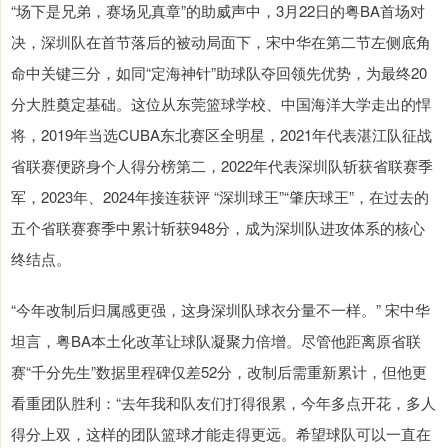
“场下是兄弟，赛场见真章”的助威声中，3月22日的粤BA首场对
决，深圳队在首节落后的被动局面下，宋中华在第二节左侧底角
命中关键三分，如同“定海神针”助球队夺回领先优势，为最终20
分大胜奠定基础。这位从东莞篮球学校、中国海洋大学走出的悍
将，2019年当选CUBA东北赛区全明星，2021年代表湛江队征战
省联赛便跻身个人得分榜第二，2022年代表深圳队斩获省联赛季
军，2023年、2024年接连获评 “深圳球王”“肇庆球王”，在过去的
五个省联赛赛季中累计斩获948分，成为深圳队进攻体系的核心
终结点。
“今年改制后归属感更强，这身深圳队球衣分量不一样。” 宋中华
坦言，粤BA本土化改革让球队凝聚力倍增。尽管他距离原省联
赛“千分先生”数据里程碑仅差52分，改制后需重新累计，但他更
看重团队胜利：“去年我和队友们打得很累，今年多点开花，多人
得分上双，这样的团队篮球才能走得更远。希望球队可以一直在