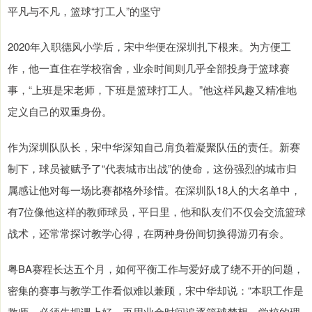
平凡与不凡，篮球“打工人”的坚守
2020年入职德风小学后，宋中华便在深圳扎下根来。为方便工
作，他一直住在学校宿舍，业余时间则几乎全部投身于篮球赛
事，“上班是宋老师，下班是篮球打工人。”他这样风趣又精准地
定义自己的双重身份。
作为深圳队队长，宋中华深知自己肩负着凝聚队伍的责任。新赛
制下，球员被赋予了“代表城市出战”的使命，这份强烈的城市归
属感让他对每一场比赛都格外珍惜。在深圳队18人的大名单中，
有7位像他这样的教师球员，平日里，他和队友们不仅会交流篮球
战术，还常常探讨教学心得，在两种身份间切换得游刃有余。
粤BA赛程长达五个月，如何平衡工作与爱好成了绕不开的问题，
密集的赛事与教学工作看似难以兼顾，宋中华却说：“本职工作是
教师，必须先把课上好，再用业余时间追逐篮球梦想。学校的理