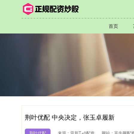
首页
荆叶优配 中央决定，张玉卓履新
荆叶优配
来源：亚新T+0配资
网站：富牛网配