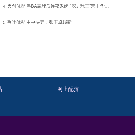
天创优配 粤BA赢球后连夜返岗 “深圳球王”宋中华的另一个“主场”
4
荆叶优配 中央决定，张玉卓履新
5
站
网上配资