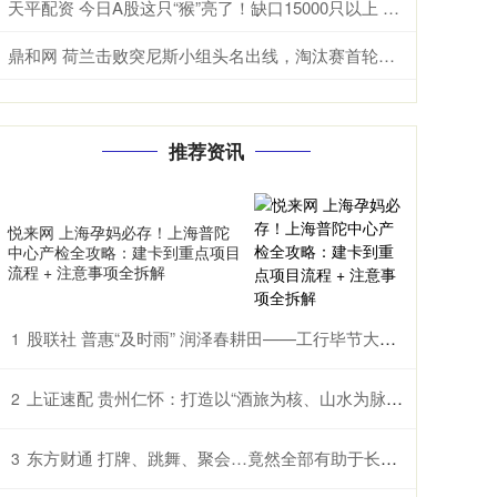
天平配资 今日A股这只“猴”亮了！缺口15000只以上 预计未来两年“一猴难求”将延续
鼎和网 荷兰击败突尼斯小组头名出线，淘汰赛首轮将迎战摩洛哥
推荐资讯
悦来网 上海孕妈必存！上海普陀
中心产检全攻略：建卡到重点项目
流程 + 注意事项全拆解
股联社 普惠“及时雨” 润泽春耕田——工行毕节大方支行助农企解困获赠锦旗
1
上证速配 贵州仁怀：打造以“酒旅为核、山水为脉、红色为魂”的国际山地度假目的地
2
东方财通 打牌、跳舞、聚会…竟然全部有助于长寿？
3