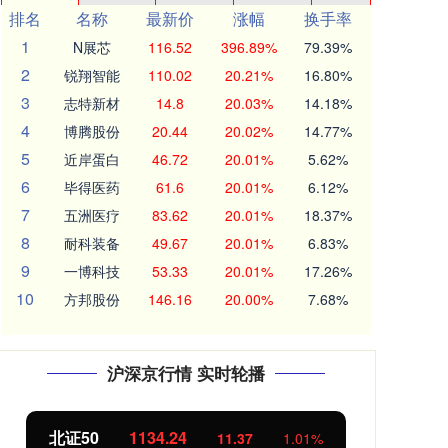
排名
名称
最新价
涨幅
换手率
1
N展芯
116.52
396.89%
79.39%
2
锐翔智能
110.02
20.21%
16.80%
3
志特新材
14.8
20.03%
14.18%
4
博腾股份
20.44
20.02%
14.77%
5
近岸蛋白
46.72
20.01%
5.62%
6
毕得医药
61.6
20.01%
6.12%
7
五洲医疗
83.62
20.01%
18.37%
8
耐科装备
49.67
20.01%
6.83%
9
一博科技
53.33
20.01%
17.26%
10
方邦股份
146.16
20.00%
7.68%
沪深京行情 实时轮播
北证50
1134.24
创
11.37
1.01%