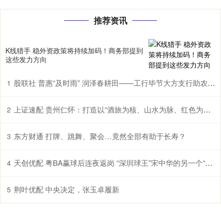
推荐资讯
K线猎手 稳外资政策将持续加码！商务部提到
这些发力方向
股联社 普惠“及时雨” 润泽春耕田——工行毕节大方支行助农企解困获赠锦旗
1
上证速配 贵州仁怀：打造以“酒旅为核、山水为脉、红色为魂”的国际山地度假目的地
2
东方财通 打牌、跳舞、聚会…竟然全部有助于长寿？
3
天创优配 粤BA赢球后连夜返岗 “深圳球王”宋中华的另一个“主场”
4
荆叶优配 中央决定，张玉卓履新
5