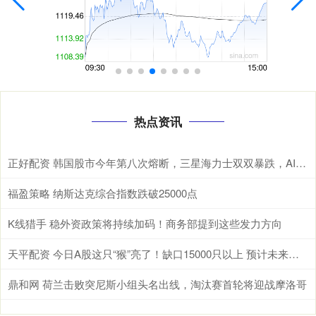
热点资讯
正好配资 韩国股市今年第八次熔断，三星海力士双双暴跌，AI泡沫开始破了？ 根据
福盈策略 纳斯达克综合指数跌破25000点
K线猎手 稳外资政策将持续加码！商务部提到这些发力方向
天平配资 今日A股这只“猴”亮了！缺口15000只以上 预计未来两年“一猴难求”将延续
鼎和网 荷兰击败突尼斯小组头名出线，淘汰赛首轮将迎战摩洛哥