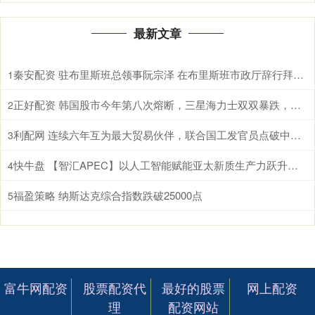
最新文章
秦安配资 驻布里斯班总领事阮宗泽 在布里斯班市政厅辞行拜会市长施林纳。施林纳市
1
正好配资 韩国股市今年第八次熔断，三星海力士双双暴跌，AI泡沫开始破了？ 根据
2
利配网 连续六年互为最大贸易伙伴，联合国工发官员点破中国东盟合作密码 据新华
3
快牛盘 【智汇APEC】以人工智能赋能亚太新质生产力跃升和包容性增长
4
福盈策略 纳斯达克综合指数跌破25000点
5
富牛网配资
股票配资代
最好的股票
网上配资
理
配资网站