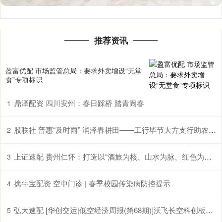
推荐资讯
盈富优配 市场监管总局：要求外卖增设“无堂
食”专项标识
鼎泽配资 四川安州：春日踩桥 踏青闹春
1
股联社 普惠“及时雨” 润泽春耕田——工行毕节大方支行助农企解困获赠锦旗
2
上证速配 贵州仁怀：打造以“酒旅为核、山水为脉、红色为魂”的国际山地度假目的地
3
擒牛宝配资 空中门诊 | 春季校园传染病防控提示
4
弘大速配 [华创交运|低空经济周报(第68期)]沃飞长空科创板上市辅导已备案, 头部eVTOL企业正加速获市场认可
5