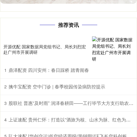
推荐资讯
开源优配 国家数据局党组书记、局长刘烈宏
赴广州市开展调研
鼎泽配资 四川安州：春日踩桥 踏青闹春
1
擒牛宝配资 空中门诊 | 春季校园传染病防控提示
2
股联社 普惠“及时雨” 润泽春耕田——工行毕节大方支行助农企解困获赠锦旗
3
上证速配 贵州仁怀：打造以“酒旅为核、山水为脉、红色为魂”的国际山地度假目的地
4
弘大速配 [华创交运|低空经济周报(第68期)]沃飞长空科创板上市辅导已备案, 头部eVTOL企业正加速获市场认可
5