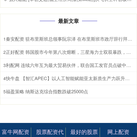
最新文章
秦安配资 驻布里斯班总领事阮宗泽 在布里斯班市政厅辞行拜会市长施林纳。施林纳市
1
正好配资 韩国股市今年第八次熔断，三星海力士双双暴跌，AI泡沫开始破了？ 根据
2
利配网 连续六年互为最大贸易伙伴，联合国工发官员点破中国东盟合作密码 据新华
3
快牛盘 【智汇APEC】以人工智能赋能亚太新质生产力跃升和包容性增长
4
福盈策略 纳斯达克综合指数跌破25000点
5
富牛网配资
股票配资代
最好的股票
网上配资