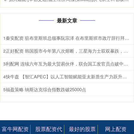
最新文章
秦安配资 驻布里斯班总领事阮宗泽 在布里斯班市政厅辞行拜会市长施林纳。施林纳市
1
正好配资 韩国股市今年第八次熔断，三星海力士双双暴跌，AI泡沫开始破了？ 根据
2
利配网 连续六年互为最大贸易伙伴，联合国工发官员点破中国东盟合作密码 据新华
3
快牛盘 【智汇APEC】以人工智能赋能亚太新质生产力跃升和包容性增长
4
福盈策略 纳斯达克综合指数跌破25000点
5
富牛网配资
股票配资代
最好的股票
网上配资