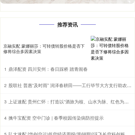
推荐资讯
京融实配 蒙娜丽莎：可转债转股价格是否下
修将综合多因素决策
鼎泽配资 四川安州：春日踩桥 踏青闹春
1
股联社 普惠“及时雨” 润泽春耕田——工行毕节大方支行助农企解困获赠锦旗
2
上证速配 贵州仁怀：打造以“酒旅为核、山水为脉、红色为魂”的国际山地度假目的地
3
擒牛宝配资 空中门诊 | 春季校园传染病防控提示
4
弘大速配 [华创交运|低空经济周报(第68期)]沃飞长空科创板上市辅导已备案, 头部eVTOL企业正加速获市场认可
5