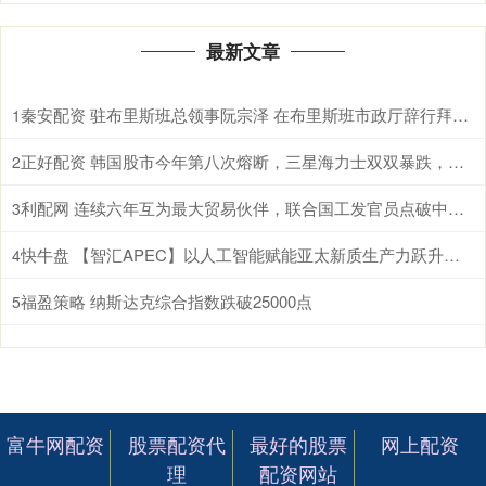
最新文章
秦安配资 驻布里斯班总领事阮宗泽 在布里斯班市政厅辞行拜会市长施林纳。施林纳市
1
正好配资 韩国股市今年第八次熔断，三星海力士双双暴跌，AI泡沫开始破了？ 根据
2
利配网 连续六年互为最大贸易伙伴，联合国工发官员点破中国东盟合作密码 据新华
3
快牛盘 【智汇APEC】以人工智能赋能亚太新质生产力跃升和包容性增长
4
福盈策略 纳斯达克综合指数跌破25000点
5
富牛网配资
股票配资代
最好的股票
网上配资
理
配资网站