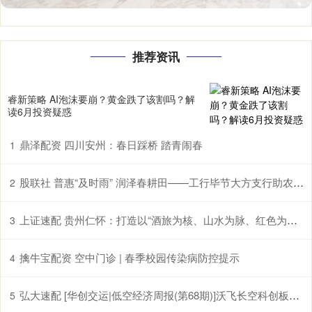
推荐资讯
睿新策略 AI泡沫要崩？黄金跌了该割吗？解
读6月投资疑惑
鼎泽配资 四川安州：春日踩桥 踏青闹春
1
股联社 普惠“及时雨” 润泽春耕田——工行毕节大方支行助农企解困获赠锦旗
2
上证速配 贵州仁怀：打造以“酒旅为核、山水为脉、红色为魂”的国际山地度假目的地
3
擒牛宝配资 空中门诊 | 春季校园传染病防控提示
4
弘大速配 [华创交运|低空经济周报(第68期)]沃飞长空科创板上市辅导已备案, 头部eVTOL企业正加速获市场认可
5