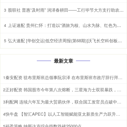
股联社 普惠“及时雨” 润泽春耕田——工行毕节大方支行助农企解困获赠锦旗
3
上证速配 贵州仁怀：打造以“酒旅为核、山水为脉、红色为魂”的国际山地度假目的地
4
弘大速配 [华创交运|低空经济周报(第68期)]沃飞长空科创板上市辅导已备案, 头部eVTOL企业正加速获市场认可
5
最新文章
秦安配资 驻布里斯班总领事阮宗泽 在布里斯班市政厅辞行拜会市长施林纳。施林纳市
1
正好配资 韩国股市今年第八次熔断，三星海力士双双暴跌，AI泡沫开始破了？ 根据
2
利配网 连续六年互为最大贸易伙伴，联合国工发官员点破中国东盟合作密码 据新华
3
快牛盘 【智汇APEC】以人工智能赋能亚太新质生产力跃升和包容性增长
4
福盈策略 纳斯达克综合指数跌破25000点
5