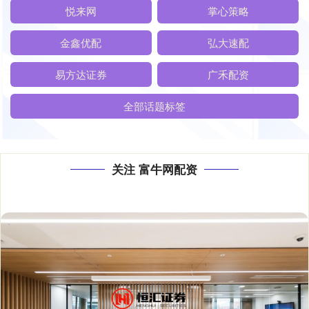
悦来网
掌心策略
金鑫优配
弘大速配
易方达证券
广禾配资
全部话题标签
关注 富牛网配资