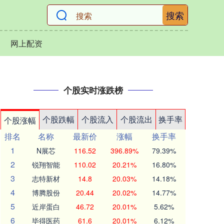
搜索
网上配资
个股实时涨跌榜
个股跌幅
个股流入
个股流出
换手率
个股涨幅
排名
名称
最新价
涨幅
换手率
1
N展芯
116.52
396.89%
79.39%
2
锐翔智能
110.02
20.21%
16.80%
3
志特新材
14.8
20.03%
14.18%
4
博腾股份
20.44
20.02%
14.77%
5
近岸蛋白
46.72
20.01%
5.62%
6
毕得医药
61.6
20.01%
6.12%