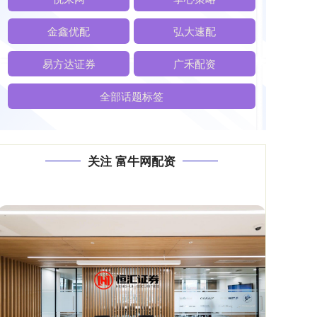
金鑫优配
弘大速配
易方达证券
广禾配资
全部话题标签
关注 富牛网配资