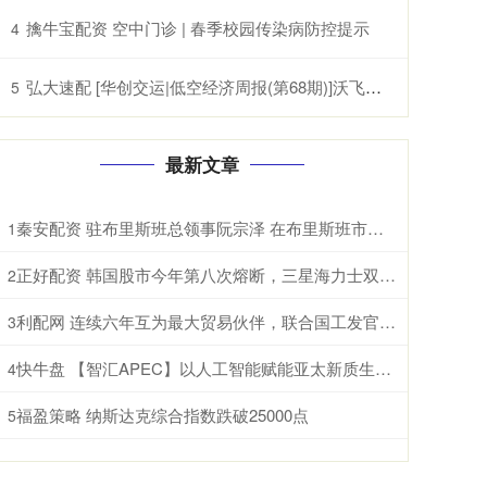
擒牛宝配资 空中门诊 | 春季校园传染病防控提示
4
弘大速配 [华创交运|低空经济周报(第68期)]沃飞长空科创板上市辅导已备案, 头部eVTOL企业正加速获市场认可
5
最新文章
秦安配资 驻布里斯班总领事阮宗泽 在布里斯班市政厅辞行拜会市长施林纳。施林纳市
1
正好配资 韩国股市今年第八次熔断，三星海力士双双暴跌，AI泡沫开始破了？ 根据
2
利配网 连续六年互为最大贸易伙伴，联合国工发官员点破中国东盟合作密码 据新华
3
快牛盘 【智汇APEC】以人工智能赋能亚太新质生产力跃升和包容性增长
4
福盈策略 纳斯达克综合指数跌破25000点
5