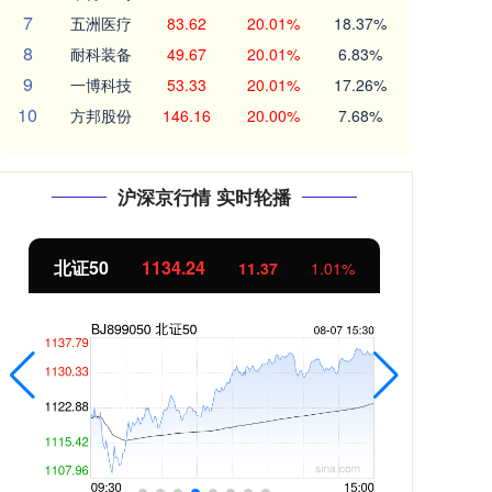
7
五洲医疗
83.62
20.01%
18.37%
8
耐科装备
49.67
20.01%
6.83%
9
一博科技
53.33
20.01%
17.26%
10
方邦股份
146.16
20.00%
7.68%
沪深京行情 实时轮播
北证50
1134.24
创
11.37
1.01%