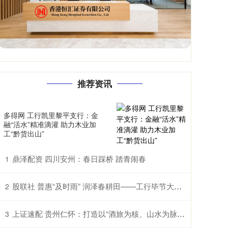
推荐资讯
多得网 工行凯里黎平支行：金
融“活水”精准滴灌 助力木业加
工“黔货出山”
鼎泽配资 四川安州：春日踩桥 踏青闹春
1
股联社 普惠“及时雨” 润泽春耕田——工行毕节大方支行助农企解困获赠锦旗
2
上证速配 贵州仁怀：打造以“酒旅为核、山水为脉、红色为魂”的国际山地度假目的地
3