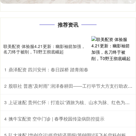
推荐资讯
联美配资 体验服4.21更新：幽影袖箭加强，
名刀终于被削，T0野王彻底崛起
鼎泽配资 四川安州：春日踩桥 踏青闹春
1
股联社 普惠“及时雨” 润泽春耕田——工行毕节大方支行助农企解困获赠锦旗
2
上证速配 贵州仁怀：打造以“酒旅为核、山水为脉、红色为魂”的国际山地度假目的地
3
擒牛宝配资 空中门诊 | 春季校园传染病防控提示
4
弘大速配 [华创交运|低空经济周报(第68期)]沃飞长空科创板上市辅导已备案, 头部eVTOL企业正加速获市场认可
5