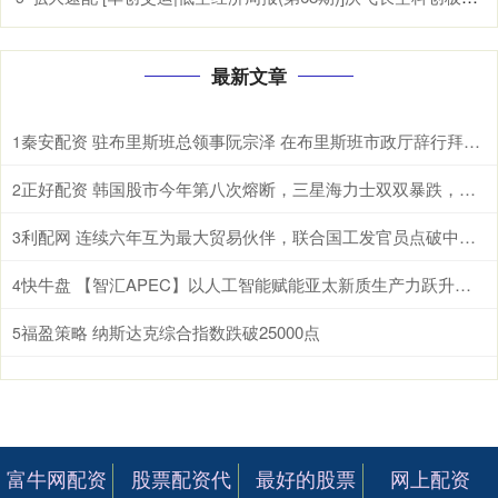
最新文章
秦安配资 驻布里斯班总领事阮宗泽 在布里斯班市政厅辞行拜会市长施林纳。施林纳市
1
正好配资 韩国股市今年第八次熔断，三星海力士双双暴跌，AI泡沫开始破了？ 根据
2
利配网 连续六年互为最大贸易伙伴，联合国工发官员点破中国东盟合作密码 据新华
3
快牛盘 【智汇APEC】以人工智能赋能亚太新质生产力跃升和包容性增长
4
福盈策略 纳斯达克综合指数跌破25000点
5
富牛网配资
股票配资代
最好的股票
网上配资