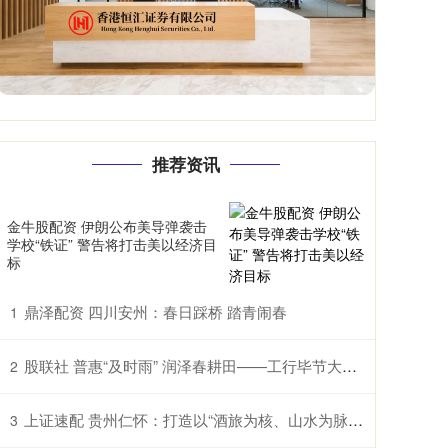
推荐资讯
金牛股配资 伊朗公布美导弹袭击
学校“铁证” 警告将打击美以经济目
标
鼎泽配资 四川安州：春日踩桥 踏青闹春
1
股联社 普惠“及时雨” 润泽春耕田——工行毕节大方支行助农企解困获赠锦旗
2
上证速配 贵州仁怀：打造以“酒旅为核、山水为脉、红色为魂”的国际山地度假目的地
3