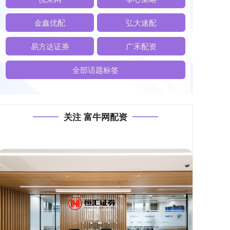
金鑫优配
弘大速配
易方达证券
广禾配资
全部话题标签
关注 富牛网配资