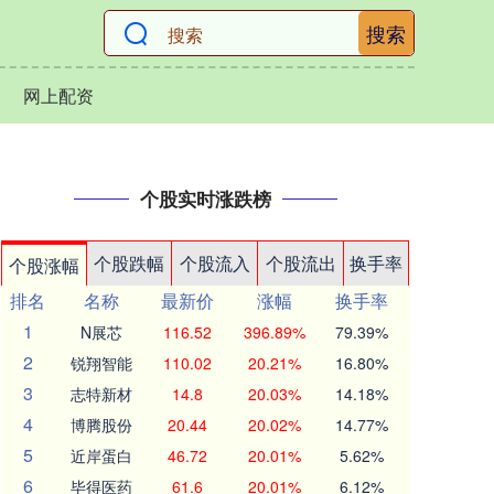
搜索
网上配资
个股实时涨跌榜
个股跌幅
个股流入
个股流出
换手率
个股涨幅
排名
名称
最新价
涨幅
换手率
1
N展芯
116.52
396.89%
79.39%
2
锐翔智能
110.02
20.21%
16.80%
3
志特新材
14.8
20.03%
14.18%
4
博腾股份
20.44
20.02%
14.77%
5
近岸蛋白
46.72
20.01%
5.62%
6
毕得医药
61.6
20.01%
6.12%