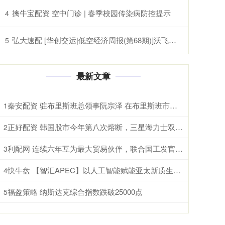
擒牛宝配资 空中门诊 | 春季校园传染病防控提示
4
弘大速配 [华创交运|低空经济周报(第68期)]沃飞长空科创板上市辅导已备案, 头部eVTOL企业正加速获市场认可
5
最新文章
秦安配资 驻布里斯班总领事阮宗泽 在布里斯班市政厅辞行拜会市长施林纳。施林纳市
1
正好配资 韩国股市今年第八次熔断，三星海力士双双暴跌，AI泡沫开始破了？ 根据
2
利配网 连续六年互为最大贸易伙伴，联合国工发官员点破中国东盟合作密码 据新华
3
快牛盘 【智汇APEC】以人工智能赋能亚太新质生产力跃升和包容性增长
4
福盈策略 纳斯达克综合指数跌破25000点
5