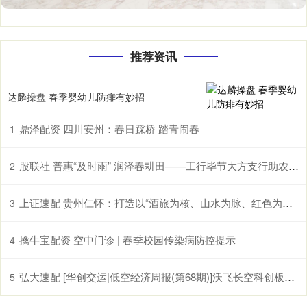
推荐资讯
达麟操盘 春季婴幼儿防痱有妙招
鼎泽配资 四川安州：春日踩桥 踏青闹春
1
股联社 普惠“及时雨” 润泽春耕田——工行毕节大方支行助农企解困获赠锦旗
2
上证速配 贵州仁怀：打造以“酒旅为核、山水为脉、红色为魂”的国际山地度假目的地
3
擒牛宝配资 空中门诊 | 春季校园传染病防控提示
4
弘大速配 [华创交运|低空经济周报(第68期)]沃飞长空科创板上市辅导已备案, 头部eVTOL企业正加速获市场认可
5