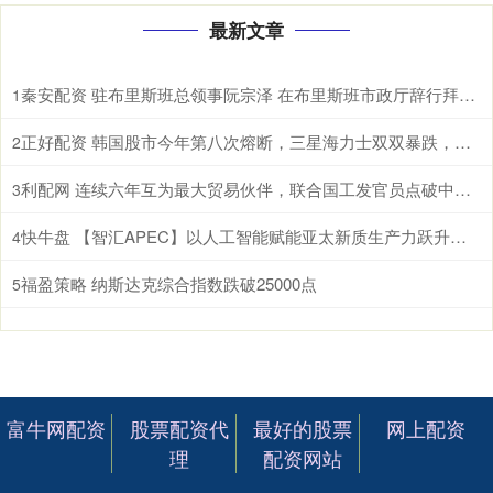
最新文章
秦安配资 驻布里斯班总领事阮宗泽 在布里斯班市政厅辞行拜会市长施林纳。施林纳市
1
正好配资 韩国股市今年第八次熔断，三星海力士双双暴跌，AI泡沫开始破了？ 根据
2
利配网 连续六年互为最大贸易伙伴，联合国工发官员点破中国东盟合作密码 据新华
3
快牛盘 【智汇APEC】以人工智能赋能亚太新质生产力跃升和包容性增长
4
福盈策略 纳斯达克综合指数跌破25000点
5
富牛网配资
股票配资代
最好的股票
网上配资
理
配资网站