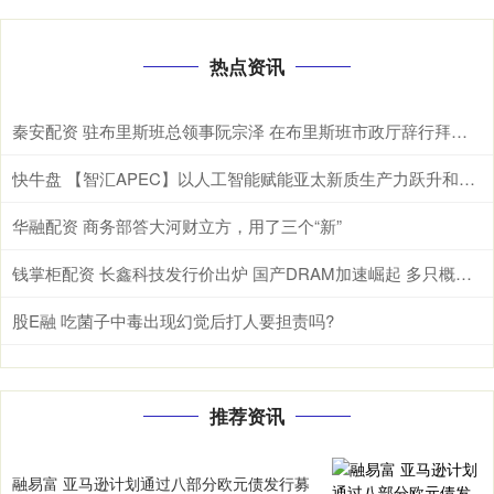
热点资讯
秦安配资 驻布里斯班总领事阮宗泽 在布里斯班市政厅辞行拜会市长施林纳。施林纳市
快牛盘 【智汇APEC】以人工智能赋能亚太新质生产力跃升和包容性增长
华融配资 商务部答大河财立方，用了三个“新”
钱掌柜配资 长鑫科技发行价出炉 国产DRAM加速崛起 多只概念股获资金关注(名单)
股E融 吃菌子中毒出现幻觉后打人要担责吗?
推荐资讯
融易富 亚马逊计划通过八部分欧元债发行募