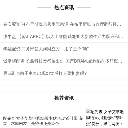
热点资讯
秦安配资 驻布里斯班总领事阮宗泽 在布里斯班市政厅辞行拜会市长施林纳。施林纳市
快牛盘 【智汇APEC】以人工智能赋能亚太新质生产力跃升和包容性增长
华融配资 商务部答大河财立方，用了三个“新”
钱掌柜配资 长鑫科技发行价出炉 国产DRAM加速崛起 多只概念股获资金关注(名单)
股E融 吃菌子中毒出现幻觉后打人要担责吗?
推荐资讯
配先查 女子艾草泡脚结果小腿泡出“茶叶蛋”花
纹，求助网友：是烫伤还是染色