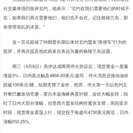
社交媒体强烈批评北约，他表示：“北约在我们需要他们的时候不
在，如果我们再次需要他们，他们也不会在。记住格陵兰岛，那
块管理混乱的冰原。”
这一言论延续了特朗普长期以来对北约盟友“搭便车”行为的
批评，并再次提及他此前多次表达兴趣的格陵兰岛议题。
周三（4月8日）美伊达成两周停火协议后，现货黄金一度暴
涨超3%，日内高点触及4856.93美元/盎司，停火消息还推动油价
跌破100美元/桶，短期支撑了金价，然而，停火第一天以色列又
对黎巴嫩发动空袭，霍尔木兹海峡再度封锁，金价大幅反转，回
吐了日内大部分涨幅，但受西方盟友结构性紧张支撑，周四亚市
时段，现货黄金震荡上行，现交投于每盎司4730美元附近，日内
涨幅约0.25%。