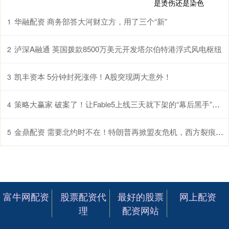
华融配资 商务部答大河财立方，用了三个“新”
1
泸深A融通 英国拨款8500万美元开发塔尔伯特港浮式风电枢纽
2
凯丰资本 5分钟封死涨停！A股突现两大意外！
3
策略大赢家 破案了！让Fable5上线三天就下架的“幕后黑手”，竟是自家股东亚马逊
4
金鼎配资 需要北约时不在！特朗普再掀盟友危机，西方裂痕支撑金价反弹
5
富牛网配资
股票配资代
最好的股票
网上配资
理
配资网站