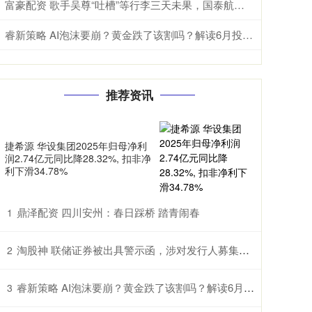
富豪配资 歌手吴尊“吐槽”等行李三天未果，国泰航空致歉：已追踪到行李将尽快送交
睿新策略 AI泡沫要崩？黄金跌了该割吗？解读6月投资疑惑
推荐资讯
捷希源 华设集团2025年归母净利
润2.74亿元同比降28.32%, 扣非净
利下滑34.78%
鼎泽配资 四川安州：春日踩桥 踏青闹春
1
淘股神 联储证券被出具警示函，涉对发行人募集资金使用监督不到位等
2
睿新策略 AI泡沫要崩？黄金跌了该割吗？解读6月投资疑惑
3