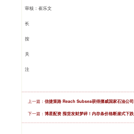
审核：崔乐文
长
按
关
注
上一篇：
信捷策路 Reach Subsea获得挪威国家石油
下一篇：
博星配资 囤货发财梦碎！内存条价格断崖式下