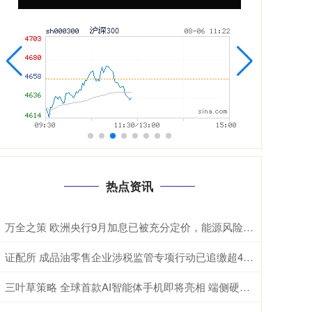
热点资讯
万全之策 欧洲央行9月加息已被充分定价，能源风险正在成为欧元的“隐形杀手”
证配所 成品油零售企业涉税监管专项行动已追缴超48亿元
三叶草策略 全球首款AI智能体手机即将亮相 端侧硬件升级周期有望开启(附股）