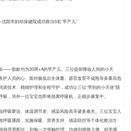
——胎龄均为30周+4的早产儿。三位提前降临人间的小天
医护人员的心。面对极低出生体重、器官发育不成熟等多重高危
精湛技术、精细护理和全程守护，成功让三位“早到的小天使”脱
呼吸，另外一位宝宝也即将脱离呼吸机，正稳步康复中。
临呼吸窘迫、体温调节差、感染风险高等诸多难关。三位宝宝入
效呼吸通路，实施保暖、营养支持、感染防控等个体化救治方
深证成指
14066.83
沪深3
-77.37
-0.55%
、静脉营养配比，到每一次抚触护理，均做到细致入微、科学规