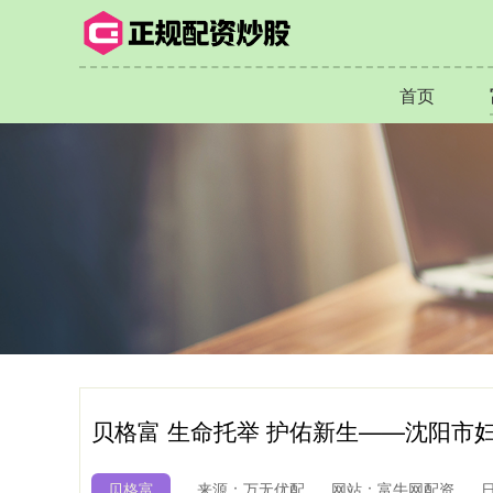
首页
贝格富 生命托举 护佑新生——沈阳市妇
贝格富
来源：万无优配
网站：富牛网配资
日