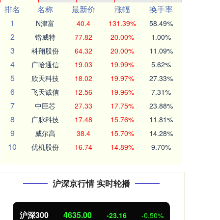
排名
名称
最新价
涨幅
换手率
1
N津富
40.4
131.39%
58.49%
2
锴威特
77.82
20.00%
1.00%
3
科翔股份
64.32
20.00%
11.09%
4
广哈通信
19.03
19.99%
5.62%
5
欣天科技
18.02
19.97%
27.33%
6
飞天诚信
12.56
19.96%
7.31%
7
中巨芯
27.33
17.75%
23.88%
8
广脉科技
17.48
15.76%
11.81%
9
威尔高
38.4
15.70%
14.28%
10
优机股份
16.74
14.89%
9.70%
沪深京行情 实时轮播
00
4635.00
北证50
111
-23.16
-0.50%