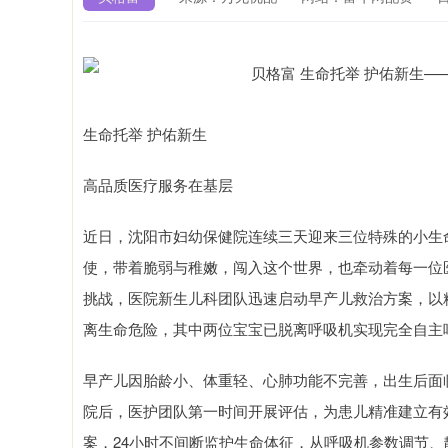
生命托举 护佑新生
高品质医疗服务在基层
近日，沈阳市妇幼保健院连续三天迎来三位特殊的小生命
使，带着脆弱与稚嫩，闯入这个世界，也牵动着每一位
挑战，医院新生儿科团队迅速启动早产儿救治方案，以
离生命危险，其中两位宝宝已脱离呼吸机实现完全自主
早产儿因胎龄小、体重轻、心肺功能不完善，出生后面
院后，医护团队第一时间开展评估，为患儿精准建立有
上证指数
3876.35
9%
-2.08
-0.05%
案，24小时不间断监护生命体征，从呼吸机参数调节