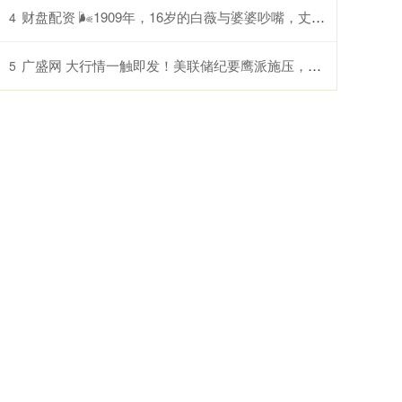
财盘配资 🌬1909年，16岁的白薇与婆婆吵嘴，丈夫居然抡起凳子砸在她背上，
4
广盛网 大行情一触即发！美联储纪要鹰派施压，金价高位回调待 PCE 指引......
5