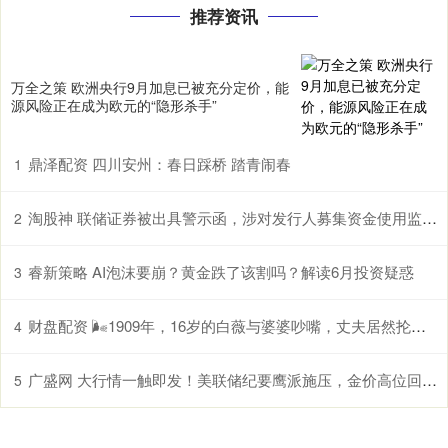
推荐资讯
万全之策 欧洲央行9月加息已被充分定价，能
源风险正在成为欧元的“隐形杀手”
鼎泽配资 四川安州：春日踩桥 踏青闹春
1
淘股神 联储证券被出具警示函，涉对发行人募集资金使用监督不到位等
2
睿新策略 AI泡沫要崩？黄金跌了该割吗？解读6月投资疑惑
3
财盘配资 🌬1909年，16岁的白薇与婆婆吵嘴，丈夫居然抡起凳子砸在她背上，
4
广盛网 大行情一触即发！美联储纪要鹰派施压，金价高位回调待 PCE 指引......
5