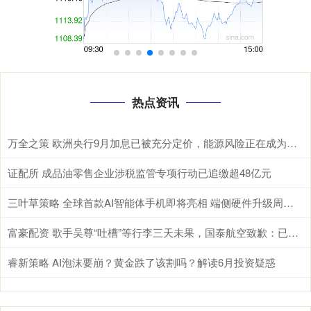
热点资讯
万全之策 欧洲央行9月加息已被充分定价，能源风险正在成为欧元的“隐形杀手”
证配所 成品油零售企业涉税监管专项行动已追缴超48亿元
三叶草策略 全球首款AI智能体手机即将亮相 端侧硬件升级周期有望开启(附股）
富豪配资 歌手吴尊“吐槽”等行李三天未果，国泰航空致歉：已追踪到行李将尽快送交
睿新策略 AI泡沫要崩？黄金跌了该割吗？解读6月投资疑惑