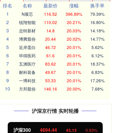
排名
名称
最新价
涨幅
换手率
1
N展芯
116.52
396.89%
79.39%
2
锐翔智能
110.02
20.21%
16.80%
3
志特新材
14.8
20.03%
14.18%
4
博腾股份
20.44
20.02%
14.77%
5
近岸蛋白
46.72
20.01%
5.62%
6
毕得医药
61.6
20.01%
6.12%
7
五洲医疗
83.62
20.01%
18.37%
8
耐科装备
49.67
20.01%
6.83%
9
一博科技
53.33
20.01%
17.26%
10
方邦股份
146.16
20.00%
7.68%
沪深京行情 实时轮播
沪深300
4694.44
北
43.13
0.93%