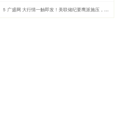
广盛网 大行情一触即发！美联储纪要鹰派施压，金价高位回调待 PCE 指引......
5