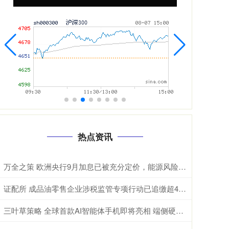
热点资讯
万全之策 欧洲央行9月加息已被充分定价，能源风险正在成为欧元的“隐形杀手”
证配所 成品油零售企业涉税监管专项行动已追缴超48亿元
三叶草策略 全球首款AI智能体手机即将亮相 端侧硬件升级周期有望开启(附股）