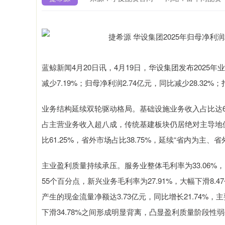
蓝鲸新闻4月20日讯，4月19日，华设集团发布2025年
减少7.19%；归母净利润2.74亿元，同比减少28.32%；
业务结构延续双轮驱动格局。基础设施业务收入占比达63
占主营业务收入超八成，传统基建板块仍居绝对主导地
比61.25%，省外市场占比38.75%，延续“省内为
主业盈利质量持续承压。服务业整体毛利率为33.06%，
55个百分点，新兴业务毛利率为27.91%，大幅下滑8
产生的现金流量净额达3.73亿元，同比增长21.74%
下滑34.78%之间形成明显背离，凸显盈利质量阶段性
上证指数
3940.04
4.40
2.13%
39.68
1.