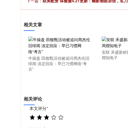
下一篇：
联美配资 体验服4.21更新：幽影袖箭加强，名
相关文章
安联 禾盛新材
熠知电子
牛操盘 田馥甄活动被追问周杰伦旧
绯闻 淡定回应：早已习惯网络“考
古”
相关评论
本文评分
*