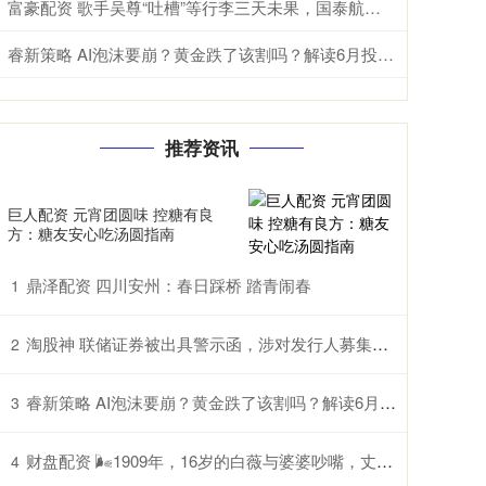
富豪配资 歌手吴尊“吐槽”等行李三天未果，国泰航空致歉：已追踪到行李将尽快送交
睿新策略 AI泡沫要崩？黄金跌了该割吗？解读6月投资疑惑
推荐资讯
巨人配资 元宵团圆味 控糖有良
方：糖友安心吃汤圆指南
鼎泽配资 四川安州：春日踩桥 踏青闹春
1
淘股神 联储证券被出具警示函，涉对发行人募集资金使用监督不到位等
2
睿新策略 AI泡沫要崩？黄金跌了该割吗？解读6月投资疑惑
3
财盘配资 🌬1909年，16岁的白薇与婆婆吵嘴，丈夫居然抡起凳子砸在她背上，
4